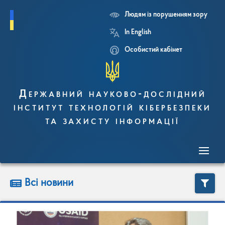
Людям із порушенням зору
Перейти
In English
до
основного
Особистий кабінет
вмісту
Державний науково-дослідний
інститут технологій кібербезпеки
та захисту інформації
Всі новини