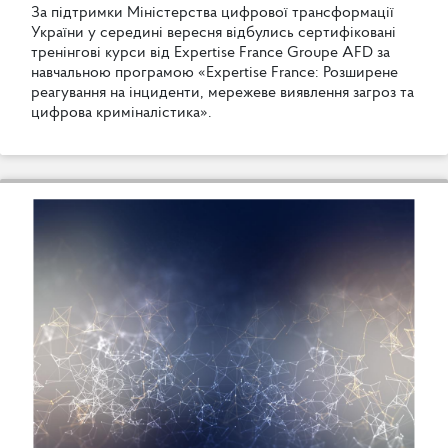
З
а
п
і
д
т
р
и
м
к
и
М
і
н
і
с
т
е
р
с
т
в
а
ц
и
ф
р
о
в
о
ї
т
р
а
н
с
ф
о
р
м
а
ц
і
ї
У
к
р
а
ї
н
и
у
с
е
р
е
д
и
н
і
в
е
р
е
с
н
я
в
і
д
б
у
л
и
с
ь
с
е
р
т
и
ф
і
к
о
в
а
н
і
т
р
е
н
і
н
г
о
в
і
к
у
р
с
и
в
і
д
E
x
p
e
r
t
i
s
e
F
r
a
n
c
e
G
r
o
u
p
e
A
F
D
з
а
н
а
в
ч
а
л
ь
н
о
ю
п
р
о
г
р
а
м
о
ю
«
E
x
p
e
r
t
i
s
e
F
r
a
n
c
e
:
Р
о
з
ш
и
р
е
н
е
р
е
а
г
у
в
а
н
н
я
н
а
і
н
ц
и
д
е
н
т
и
,
м
е
р
е
ж
е
в
е
в
и
я
в
л
е
н
н
я
з
а
г
р
о
з
т
а
ц
и
ф
р
о
в
а
к
р
и
м
і
н
а
л
і
с
т
и
к
а
»
.