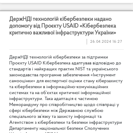
Д
е
р
ж
Н
Д
І
т
е
х
н
о
л
о
г
і
й
к
і
б
е
р
б
е
з
п
е
к
и
н
а
д
а
н
о
д
о
п
о
м
о
г
у
в
і
д
П
р
о
є
к
т
у
U
S
A
I
D
«
К
і
б
е
р
б
е
з
п
е
к
а
к
р
и
т
и
ч
н
о
в
а
ж
л
и
в
о
ї
і
н
ф
р
а
с
т
р
у
к
т
у
р
и
У
к
р
а
ї
н
и
»
26.04.2024 16:27
Д
е
р
ж
Н
Д
І
т
е
х
н
о
л
о
г
і
й
к
і
б
е
р
б
е
з
п
е
к
и
з
а
п
і
д
т
р
и
м
к
и
П
р
о
є
к
т
у
U
S
A
I
D
К
і
б
е
р
б
е
з
п
е
к
а
а
д
а
п
т
у
в
а
в
в
і
д
п
о
в
і
д
н
о
д
о
с
т
а
н
д
а
р
т
і
в
і
н
а
й
к
р
а
щ
и
х
п
р
а
к
т
и
к
N
I
S
T
т
а
у
к
р
а
ї
н
с
ь
к
о
г
о
з
а
к
о
н
о
д
а
в
с
т
в
а
п
р
о
г
р
а
м
н
е
з
а
б
е
з
п
е
ч
е
н
н
я
«
І
н
с
т
р
у
м
е
н
т
с
а
м
о
о
ц
і
н
к
и
»
д
л
я
е
к
с
п
е
р
т
н
о
ї
о
ц
і
н
к
и
с
т
а
н
у
к
і
б
е
р
з
а
х
и
с
т
у
т
а
к
і
б
е
р
б
е
з
п
е
к
и
в
і
н
ф
о
р
м
а
ц
і
й
н
о
-
к
о
м
у
н
і
к
а
ц
і
й
н
и
х
с
и
с
т
е
м
а
х
т
а
н
а
о
б
’
є
к
т
а
х
к
р
и
т
и
ч
н
о
ї
і
н
ф
о
р
м
а
ц
і
й
н
о
ї
і
н
ф
р
а
с
т
р
у
к
т
у
р
и
.
Т
а
к
а
а
д
а
п
т
а
ц
і
я
є
ч
а
с
т
и
н
о
ю
М
е
м
о
р
а
н
д
у
м
у
п
р
о
с
п
і
в
р
о
б
і
т
н
и
ц
т
в
о
щ
о
д
о
с
п
і
в
п
р
а
ц
і
у
с
ф
е
р
і
к
і
б
е
р
б
е
з
п
е
к
и
м
і
ж
Д
е
р
ж
а
в
н
о
ю
с
л
у
ж
б
о
ю
с
п
е
ц
і
а
л
ь
н
о
г
о
з
в
’
я
з
к
у
т
а
з
а
х
и
с
т
у
і
н
ф
о
р
м
а
ц
і
ї
т
а
А
г
е
н
т
с
т
в
о
м
з
к
і
б
е
р
б
е
з
п
е
к
и
т
а
б
е
з
п
е
к
и
і
н
ф
р
а
с
т
р
у
к
т
у
р
и
Д
е
п
а
р
т
а
м
е
н
т
у
н
а
ц
і
о
н
а
л
ь
н
о
ї
б
е
з
п
е
к
и
С
п
о
л
у
ч
е
н
и
х