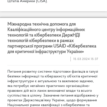
Ш
т
а
т
і
в
А
м
е
р
и
к
и
(
C
I
S
A
)
.
М
і
ж
н
а
р
о
д
н
а
т
е
х
н
і
ч
н
а
д
о
п
о
м
о
г
а
д
л
я
К
в
а
л
і
ф
і
к
а
ц
і
й
н
о
г
о
ц
е
н
т
р
у
і
н
ф
о
р
м
а
ц
і
й
н
и
х
т
е
х
н
о
л
о
г
і
й
т
а
к
і
б
е
р
б
е
з
п
е
к
и
Д
е
р
ж
Н
Д
І
т
е
х
н
о
л
о
г
і
й
к
і
б
е
р
б
е
з
п
е
к
и
в
р
а
м
к
а
х
п
а
р
т
н
е
р
с
ь
к
о
ї
п
р
о
г
р
а
м
и
U
S
A
I
D
«
К
і
б
е
р
б
е
з
п
е
к
а
д
л
я
к
р
и
т
и
ч
н
о
ї
і
н
ф
р
а
с
т
р
у
к
т
у
р
и
У
к
р
а
ї
н
и
»
15.03.2024 15:37
П
и
т
а
н
н
я
р
о
з
в
и
т
к
у
с
и
с
т
е
м
и
п
і
д
г
о
т
о
в
к
и
ф
а
х
і
в
ц
і
в
в
г
а
л
у
з
і
б
е
з
п
е
к
и
і
н
ф
о
р
м
а
ц
і
ї
т
а
к
і
б
е
р
з
а
х
и
с
т
у
о
б
’
є
к
т
і
в
к
р
и
т
и
ч
н
о
ї
і
н
ф
р
а
с
т
р
у
к
т
у
р
и
є
а
к
т
у
а
л
ь
н
о
ю
т
а
в
а
ж
л
и
в
о
ю
з
а
д
а
ч
е
ю
,
я
к
а
п
о
т
р
е
б
у
є
н
е
г
а
й
н
и
х
п
р
а
к
т
и
ч
н
и
х
о
р
г
а
н
і
з
а
ц
і
й
н
о
-
п
р
а
в
о
в
и
х
д
і
й
в
с
і
х
л
а
н
о
к
в
и
к
о
н
а
в
ч
о
ї
в
л
а
д
и
т
а
в
с
ь
о
г
о
с
у
с
п
і
л
ь
с
т
в
а
в
ц
і
л
о
м
у
.
З
а
з
н
а
ч
е
н
е
п
и
т
а
н
н
я
в
і
д
о
б
р
а
ж
е
н
о
у
п
р
о
е
к
т
а
х
Д
е
р
ж
с
п
е
ц
з
в
’
я
з
к
у
У
к
р
а
ї
н
и
,
щ
о
д
о
ф
о
р
м
у
в
а
н
н
я
Н
а
ц
і
о
н
а
л
ь
н
о
ї
р
а
м
к
и
к
в
а
л
і
ф
і
к
а
ц
і
ї
з
к
і
б
е
р
б
е
з
п
е
к
и
т
а