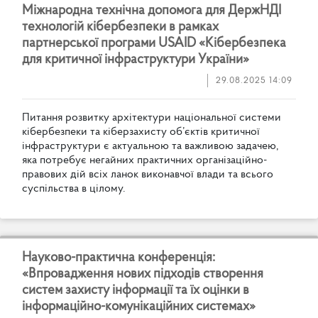
М
і
ж
н
а
р
о
д
н
а
т
е
х
н
і
ч
н
а
д
о
п
о
м
о
г
а
д
л
я
Д
е
р
ж
Н
Д
І
т
е
х
н
о
л
о
г
і
й
к
і
б
е
р
б
е
з
п
е
к
и
в
р
а
м
к
а
х
п
а
р
т
н
е
р
с
ь
к
о
ї
п
р
о
г
р
а
м
и
U
S
A
I
D
«
К
і
б
е
р
б
е
з
п
е
к
а
д
л
я
к
р
и
т
и
ч
н
о
ї
і
н
ф
р
а
с
т
р
у
к
т
у
р
и
У
к
р
а
ї
н
и
»
29.08.2025 14:09
П
и
т
а
н
н
я
р
о
з
в
и
т
к
у
а
р
х
і
т
е
к
т
у
р
и
н
а
ц
і
о
н
а
л
ь
н
о
ї
с
и
с
т
е
м
и
к
і
б
е
р
б
е
з
п
е
к
и
т
а
к
і
б
е
р
з
а
х
и
с
т
у
о
б
’
є
к
т
і
в
к
р
и
т
и
ч
н
о
ї
і
н
ф
р
а
с
т
р
у
к
т
у
р
и
є
а
к
т
у
а
л
ь
н
о
ю
т
а
в
а
ж
л
и
в
о
ю
з
а
д
а
ч
е
ю
,
я
к
а
п
о
т
р
е
б
у
є
н
е
г
а
й
н
и
х
п
р
а
к
т
и
ч
н
и
х
о
р
г
а
н
і
з
а
ц
і
й
н
о
-
п
р
а
в
о
в
и
х
д
і
й
в
с
і
х
л
а
н
о
к
в
и
к
о
н
а
в
ч
о
ї
в
л
а
д
и
т
а
в
с
ь
о
г
о
с
у
с
п
і
л
ь
с
т
в
а
в
ц
і
л
о
м
у
.
Н
а
у
к
о
в
о
-
п
р
а
к
т
и
ч
н
а
к
о
н
ф
е
р
е
н
ц
і
я
:
«
В
п
р
о
в
а
д
ж
е
н
н
я
н
о
в
и
х
п
і
д
х
о
д
і
в
с
т
в
о
р
е
н
н
я
с
и
с
т
е
м
з
а
х
и
с
т
у
і
н
ф
о
р
м
а
ц
і
ї
т
а
ї
х
о
ц
і
н
к
и
в
і
н
ф
о
р
м
а
ц
і
й
н
о
-
к
о
м
у
н
і
к
а
ц
і
й
н
и
х
с
и
с
т
е
м
а
х
»