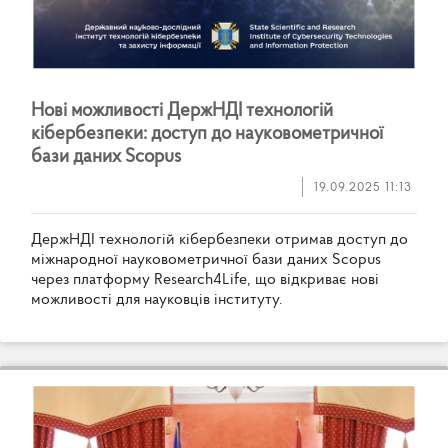
Н
о
в
і
м
о
ж
л
и
в
о
с
т
і
Д
е
р
ж
Н
Д
І
т
е
х
н
о
л
о
г
і
й
к
і
б
е
р
б
е
з
п
е
к
и
:
д
о
с
т
у
п
д
о
н
а
у
к
о
в
о
м
е
т
р
и
ч
н
о
ї
б
а
з
и
д
а
н
и
х
S
c
o
p
u
s
19.09.2025 11:13
Д
е
р
ж
Н
Д
І
т
е
х
н
о
л
о
г
і
й
к
і
б
е
р
б
е
з
п
е
к
и
о
т
р
и
м
а
в
д
о
с
т
у
п
д
о
м
і
ж
н
а
р
о
д
н
о
ї
н
а
у
к
о
в
о
м
е
т
р
и
ч
н
о
ї
б
а
з
и
д
а
н
и
х
S
c
o
p
u
s
ч
е
р
е
з
п
л
а
т
ф
о
р
м
у
R
e
s
e
a
r
c
h
4
L
i
f
e
,
щ
о
в
і
д
к
р
и
в
а
є
н
о
в
і
м
о
ж
л
и
в
о
с
т
і
д
л
я
н
а
у
к
о
в
ц
і
в
і
н
с
т
и
т
у
т
у
.