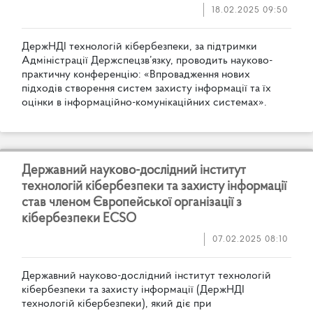
18.02.2025 09:50
Д
е
р
ж
Н
Д
І
т
е
х
н
о
л
о
г
і
й
к
і
б
е
р
б
е
з
п
е
к
и
,
з
а
п
і
д
т
р
и
м
к
и
А
д
м
і
н
і
с
т
р
а
ц
і
ї
Д
е
р
ж
с
п
е
ц
з
в
’
я
з
к
у
,
п
р
о
в
о
д
и
т
ь
н
а
у
к
о
в
о
-
п
р
а
к
т
и
ч
н
у
к
о
н
ф
е
р
е
н
ц
і
ю
:
«
В
п
р
о
в
а
д
ж
е
н
н
я
н
о
в
и
х
п
і
д
х
о
д
і
в
с
т
в
о
р
е
н
н
я
с
и
с
т
е
м
з
а
х
и
с
т
у
і
н
ф
о
р
м
а
ц
і
ї
т
а
ї
х
о
ц
і
н
к
и
в
і
н
ф
о
р
м
а
ц
і
й
н
о
-
к
о
м
у
н
і
к
а
ц
і
й
н
и
х
с
и
с
т
е
м
а
х
»
.
Д
е
р
ж
а
в
н
и
й
н
а
у
к
о
в
о
-
д
о
с
л
і
д
н
и
й
і
н
с
т
и
т
у
т
т
е
х
н
о
л
о
г
і
й
к
і
б
е
р
б
е
з
п
е
к
и
т
а
з
а
х
и
с
т
у
і
н
ф
о
р
м
а
ц
і
ї
с
т
а
в
ч
л
е
н
о
м
Є
в
р
о
п
е
й
с
ь
к
о
ї
о
р
г
а
н
і
з
а
ц
і
ї
з
к
і
б
е
р
б
е
з
п
е
к
и
E
C
S
O
07.02.2025 08:10
Д
е
р
ж
а
в
н
и
й
н
а
у
к
о
в
о
-
д
о
с
л
і
д
н
и
й
і
н
с
т
и
т
у
т
т
е
х
н
о
л
о
г
і
й
к
і
б
е
р
б
е
з
п
е
к
и
т
а
з
а
х
и
с
т
у
і
н
ф
о
р
м
а
ц
і
ї
(
Д
е
р
ж
Н
Д
І
т
е
х
н
о
л
о
г
і
й
к
і
б
е
р
б
е
з
п
е
к
и
)
,
я
к
и
й
д
і
є
п
р
и