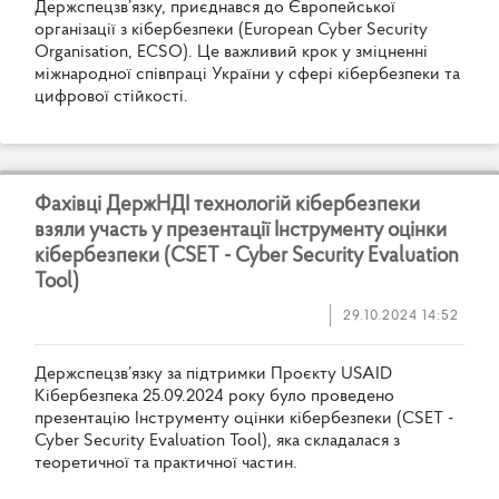
Д
е
р
ж
с
п
е
ц
з
в
’
я
з
к
у
,
п
р
и
є
д
н
а
в
с
я
д
о
Є
в
р
о
п
е
й
с
ь
к
о
ї
о
р
г
а
н
і
з
а
ц
і
ї
з
к
і
б
е
р
б
е
з
п
е
к
и
(
E
u
r
o
p
e
a
n
C
y
b
e
r
S
e
c
u
r
i
t
y
O
r
g
a
n
i
s
a
t
i
o
n
,
E
C
S
O
)
.
Ц
е
в
а
ж
л
и
в
и
й
к
р
о
к
у
з
м
і
ц
н
е
н
н
і
м
і
ж
н
а
р
о
д
н
о
ї
с
п
і
в
п
р
а
ц
і
У
к
р
а
ї
н
и
у
с
ф
е
р
і
к
і
б
е
р
б
е
з
п
е
к
и
т
а
ц
и
ф
р
о
в
о
ї
с
т
і
й
к
о
с
т
і
.
Ф
а
х
і
в
ц
і
Д
е
р
ж
Н
Д
І
т
е
х
н
о
л
о
г
і
й
к
і
б
е
р
б
е
з
п
е
к
и
в
з
я
л
и
у
ч
а
с
т
ь
у
п
р
е
з
е
н
т
а
ц
і
ї
І
н
с
т
р
у
м
е
н
т
у
о
ц
і
н
к
и
к
і
б
е
р
б
е
з
п
е
к
и
(
C
S
E
T
-
C
y
b
e
r
S
e
c
u
r
i
t
y
E
v
a
l
u
a
t
i
o
n
T
o
o
l
)
29.10.2024 14:52
Д
е
р
ж
с
п
е
ц
з
в
’
я
з
к
у
з
а
п
і
д
т
р
и
м
к
и
П
р
о
є
к
т
у
U
S
A
I
D
К
і
б
е
р
б
е
з
п
е
к
а
2
5
.
0
9
.
2
0
2
4
р
о
к
у
б
у
л
о
п
р
о
в
е
д
е
н
о
п
р
е
з
е
н
т
а
ц
і
ю
І
н
с
т
р
у
м
е
н
т
у
о
ц
і
н
к
и
к
і
б
е
р
б
е
з
п
е
к
и
(
C
S
E
T
-
C
y
b
e
r
S
e
c
u
r
i
t
y
E
v
a
l
u
a
t
i
o
n
T
o
o
l
)
,
я
к
а
с
к
л
а
д
а
л
а
с
я
з
т
е
о
р
е
т
и
ч
н
о
ї
т
а
п
р
а
к
т
и
ч
н
о
ї
ч
а
с
т
и
н
.