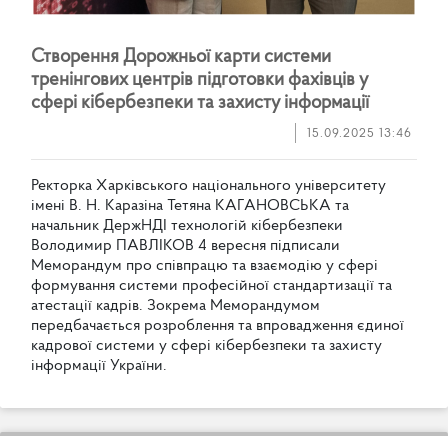
С
т
в
о
р
е
н
н
я
Д
о
р
о
ж
н
ь
о
ї
к
а
р
т
и
с
и
с
т
е
м
и
т
р
е
н
і
н
г
о
в
и
х
ц
е
н
т
р
і
в
п
і
д
г
о
т
о
в
к
и
ф
а
х
і
в
ц
і
в
у
с
ф
е
р
і
к
і
б
е
р
б
е
з
п
е
к
и
т
а
з
а
х
и
с
т
у
і
н
ф
о
р
м
а
ц
і
ї
15.09.2025 13:46
Р
е
к
т
о
р
к
а
Х
а
р
к
і
в
с
ь
к
о
г
о
н
а
ц
і
о
н
а
л
ь
н
о
г
о
у
н
і
в
е
р
с
и
т
е
т
у
і
м
е
н
і
В
.
Н
.
К
а
р
а
з
і
н
а
Т
е
т
я
н
а
К
А
Г
А
Н
О
В
С
Ь
К
А
т
а
н
а
ч
а
л
ь
н
и
к
Д
е
р
ж
Н
Д
І
т
е
х
н
о
л
о
г
і
й
к
і
б
е
р
б
е
з
п
е
к
и
В
о
л
о
д
и
м
и
р
П
А
В
Л
І
К
О
В
4
в
е
р
е
с
н
я
п
і
д
п
и
с
а
л
и
М
е
м
о
р
а
н
д
у
м
п
р
о
с
п
і
в
п
р
а
ц
ю
т
а
в
з
а
є
м
о
д
і
ю
у
с
ф
е
р
і
ф
о
р
м
у
в
а
н
н
я
с
и
с
т
е
м
и
п
р
о
ф
е
с
і
й
н
о
ї
с
т
а
н
д
а
р
т
и
з
а
ц
і
ї
т
а
а
т
е
с
т
а
ц
і
ї
к
а
д
р
і
в
.
З
о
к
р
е
м
а
М
е
м
о
р
а
н
д
у
м
о
м
п
е
р
е
д
б
а
ч
а
є
т
ь
с
я
р
о
з
р
о
б
л
е
н
н
я
т
а
в
п
р
о
в
а
д
ж
е
н
н
я
є
д
и
н
о
ї
к
а
д
р
о
в
о
ї
с
и
с
т
е
м
и
у
с
ф
е
р
і
к
і
б
е
р
б
е
з
п
е
к
и
т
а
з
а
х
и
с
т
у
і
н
ф
о
р
м
а
ц
і
ї
У
к
р
а
ї
н
и
.