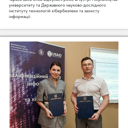
у
н
і
в
е
р
с
и
т
е
т
у
т
а
Д
е
р
ж
а
в
н
о
г
о
н
а
у
к
о
в
о
-
д
о
с
л
і
д
н
о
г
о
і
н
с
т
и
т
у
т
у
т
е
х
н
о
л
о
г
і
й
к
і
б
е
р
б
е
з
п
е
к
и
т
а
з
а
х
и
с
т
у
і
н
ф
о
р
м
а
ц
і
ї
.