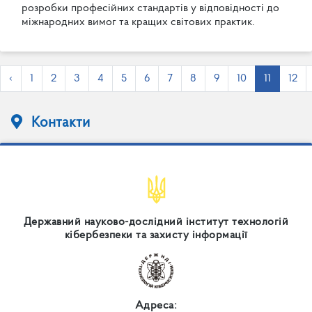
р
о
з
р
о
б
к
и
п
р
о
ф
е
с
і
й
н
и
х
с
т
а
н
д
а
р
т
і
в
у
в
і
д
п
о
в
і
д
н
о
с
т
і
д
о
м
і
ж
н
а
р
о
д
н
и
х
в
и
м
о
г
т
а
к
р
а
щ
и
х
с
в
і
т
о
в
и
х
п
р
а
к
т
и
к
.
‹
1
2
3
4
5
6
7
8
9
10
11
12
Контакти
Державний науково-дослідний інститут технологій
кібербезпеки та захисту інформації
Адреса: