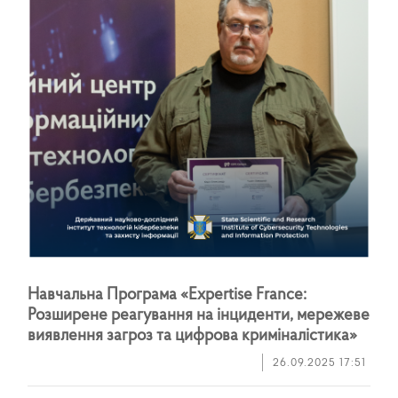
Н
а
в
ч
а
л
ь
н
а
П
р
о
г
р
а
м
а
«
E
x
p
e
r
t
i
s
e
F
r
a
n
c
e
:
Р
о
з
ш
и
р
е
н
е
р
е
а
г
у
в
а
н
н
я
н
а
і
н
ц
и
д
е
н
т
и
,
м
е
р
е
ж
е
в
е
в
и
я
в
л
е
н
н
я
з
а
г
р
о
з
т
а
ц
и
ф
р
о
в
а
к
р
и
м
і
н
а
л
і
с
т
и
к
а
»
26.09.2025 17:51