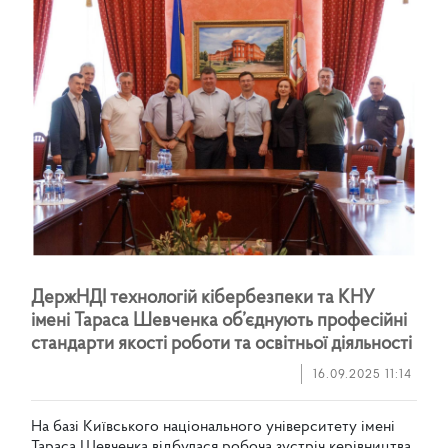
Д
е
р
ж
Н
Д
І
т
е
х
н
о
л
о
г
і
й
к
і
б
е
р
б
е
з
п
е
к
и
т
а
К
Н
У
і
м
е
н
і
Т
а
р
а
с
а
Ш
е
в
ч
е
н
к
а
о
б
’
є
д
н
у
ю
т
ь
п
р
о
ф
е
с
і
й
н
і
с
т
а
н
д
а
р
т
и
я
к
о
с
т
і
р
о
б
о
т
и
т
а
о
с
в
і
т
н
ь
о
ї
д
і
я
л
ь
н
о
с
т
і
16.09.2025 11:14
Н
а
б
а
з
і
К
и
ї
в
с
ь
к
о
г
о
н
а
ц
і
о
н
а
л
ь
н
о
г
о
у
н
і
в
е
р
с
и
т
е
т
у
і
м
е
н
і
Т
а
р
а
с
а
Ш
е
в
ч
е
н
к
а
в
і
д
б
у
л
а
с
я
р
о
б
о
ч
а
з
у
с
т
р
і
ч
к
е
р
і
в
н
и
ц
т
в
а