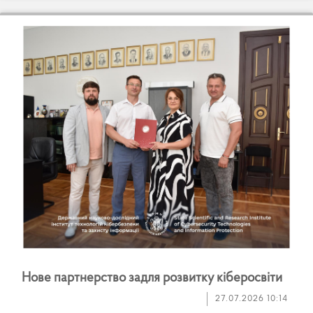
Н
о
в
е
п
а
р
т
н
е
р
с
т
в
о
з
а
д
л
я
р
о
з
в
и
т
к
у
к
і
б
е
р
о
с
в
і
т
и
27.07.2026 10:14