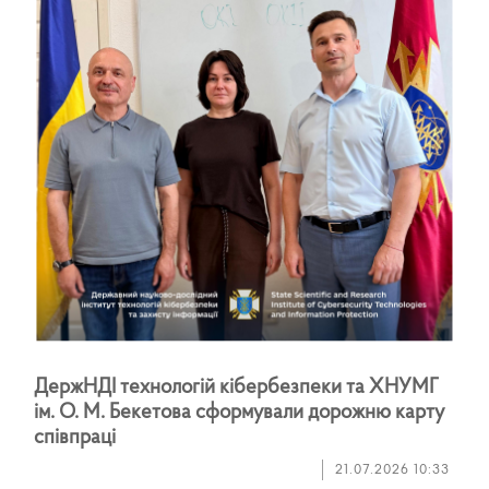
Д
е
р
ж
Н
Д
І
т
е
х
н
о
л
о
г
і
й
к
і
б
е
р
б
е
з
п
е
к
и
т
а
Х
Н
У
М
Г
і
м
.
О
.
М
.
Б
е
к
е
т
о
в
а
с
ф
о
р
м
у
в
а
л
и
д
о
р
о
ж
н
ю
к
а
р
т
у
с
п
і
в
п
р
а
ц
і
21.07.2026 10:33