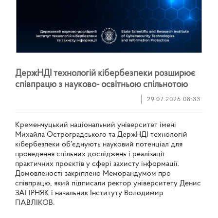
Д
е
р
ж
Н
Д
І
т
е
х
н
о
л
о
г
і
й
к
і
б
е
р
б
е
з
п
е
к
и
р
о
з
ш
и
р
ю
є
с
п
і
в
п
р
а
ц
ю
з
н
а
у
к
о
в
о
-
о
с
в
і
т
н
ь
о
ю
с
п
і
л
ь
н
о
т
о
ю
29.07.2026 08:33
К
р
е
м
е
н
ч
у
ц
ь
к
и
й
н
а
ц
і
о
н
а
л
ь
н
и
й
у
н
і
в
е
р
с
и
т
е
т
і
м
е
н
і
М
и
х
а
й
л
а
О
с
т
р
о
г
р
а
д
с
ь
к
о
г
о
т
а
Д
е
р
ж
Н
Д
І
т
е
х
н
о
л
о
г
і
й
к
і
б
е
р
б
е
з
п
е
к
и
о
б
’
є
д
н
у
ю
т
ь
н
а
у
к
о
в
и
й
п
о
т
е
н
ц
і
а
л
д
л
я
п
р
о
в
е
д
е
н
н
я
с
п
і
л
ь
н
и
х
д
о
с
л
і
д
ж
е
н
ь
і
р
е
а
л
і
з
а
ц
і
ї
п
р
а
к
т
и
ч
н
и
х
п
р
о
є
к
т
і
в
у
с
ф
е
р
і
з
а
х
и
с
т
у
і
н
ф
о
р
м
а
ц
і
ї
.
Д
о
м
о
в
л
е
н
о
с
т
і
з
а
к
р
і
п
л
е
н
о
М
е
м
о
р
а
н
д
у
м
о
м
п
р
о
с
п
і
в
п
р
а
ц
ю
,
я
к
и
й
п
і
д
п
и
с
а
л
и
р
е
к
т
о
р
у
н
і
в
е
р
с
и
т
е
т
у
Д
е
н
и
с
З
А
Г
І
Р
Н
Я
К
і
н
а
ч
а
л
ь
н
и
к
І
н
с
т
и
т
у
т
у
В
о
л
о
д
и
м
и
р
П
А
В
Л
І
К
О
В
.