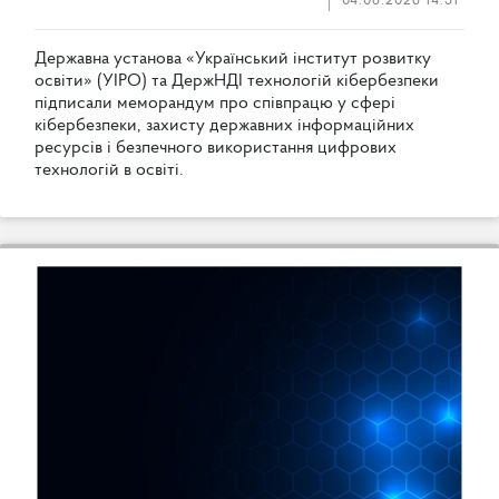
04.08.2026 14:31
Д
е
р
ж
а
в
н
а
у
с
т
а
н
о
в
а
«
У
к
р
а
ї
н
с
ь
к
и
й
і
н
с
т
и
т
у
т
р
о
з
в
и
т
к
у
о
с
в
і
т
и
»
(
У
І
Р
О
)
т
а
Д
е
р
ж
Н
Д
І
т
е
х
н
о
л
о
г
і
й
к
і
б
е
р
б
е
з
п
е
к
и
п
і
д
п
и
с
а
л
и
м
е
м
о
р
а
н
д
у
м
п
р
о
с
п
і
в
п
р
а
ц
ю
у
с
ф
е
р
і
к
і
б
е
р
б
е
з
п
е
к
и
,
з
а
х
и
с
т
у
д
е
р
ж
а
в
н
и
х
і
н
ф
о
р
м
а
ц
і
й
н
и
х
р
е
с
у
р
с
і
в
і
б
е
з
п
е
ч
н
о
г
о
в
и
к
о
р
и
с
т
а
н
н
я
ц
и
ф
р
о
в
и
х
т
е
х
н
о
л
о
г
і
й
в
о
с
в
і
т
і
.