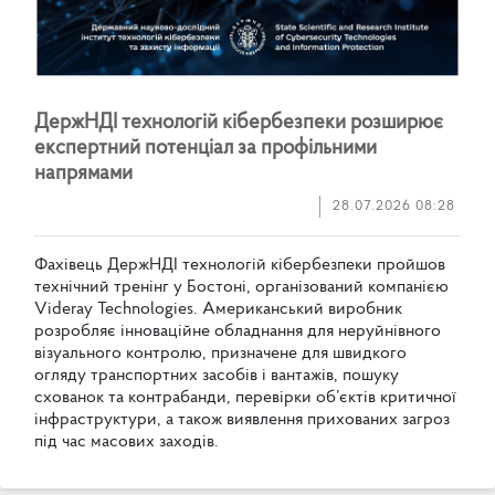
Д
е
р
ж
Н
Д
І
т
е
х
н
о
л
о
г
і
й
к
і
б
е
р
б
е
з
п
е
к
и
р
о
з
ш
и
р
ю
є
е
к
с
п
е
р
т
н
и
й
п
о
т
е
н
ц
і
а
л
з
а
п
р
о
ф
і
л
ь
н
и
м
и
н
а
п
р
я
м
а
м
и
28.07.2026 08:28
Ф
а
х
і
в
е
ц
ь
Д
е
р
ж
Н
Д
І
т
е
х
н
о
л
о
г
і
й
к
і
б
е
р
б
е
з
п
е
к
и
п
р
о
й
ш
о
в
т
е
х
н
і
ч
н
и
й
т
р
е
н
і
н
г
у
Б
о
с
т
о
н
і
,
о
р
г
а
н
і
з
о
в
а
н
и
й
к
о
м
п
а
н
і
є
ю
V
i
d
e
r
a
y
T
e
c
h
n
o
l
o
g
i
e
s
.
А
м
е
р
и
к
а
н
с
ь
к
и
й
в
и
р
о
б
н
и
к
р
о
з
р
о
б
л
я
є
і
н
н
о
в
а
ц
і
й
н
е
о
б
л
а
д
н
а
н
н
я
д
л
я
н
е
р
у
й
н
і
в
н
о
г
о
в
і
з
у
а
л
ь
н
о
г
о
к
о
н
т
р
о
л
ю
,
п
р
и
з
н
а
ч
е
н
е
д
л
я
ш
в
и
д
к
о
г
о
о
г
л
я
д
у
т
р
а
н
с
п
о
р
т
н
и
х
з
а
с
о
б
і
в
і
в
а
н
т
а
ж
і
в
,
п
о
ш
у
к
у
с
х
о
в
а
н
о
к
т
а
к
о
н
т
р
а
б
а
н
д
и
,
п
е
р
е
в
і
р
к
и
о
б
’
є
к
т
і
в
к
р
и
т
и
ч
н
о
ї
і
н
ф
р
а
с
т
р
у
к
т
у
р
и
,
а
т
а
к
о
ж
в
и
я
в
л
е
н
н
я
п
р
и
х
о
в
а
н
и
х
з
а
г
р
о
з
п
і
д
ч
а
с
м
а
с
о
в
и
х
з
а
х
о
д
і
в
.