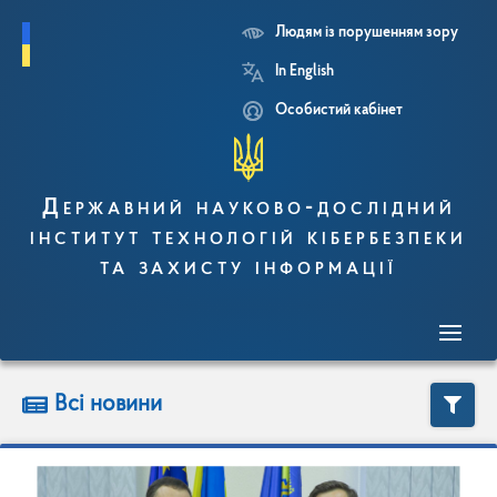
Людям із порушенням зору
Перейти
In English
до
основного
Особистий кабінет
вмісту
Державний науково-дослідний
інститут технологій кібербезпеки
та захисту інформації
Всі новини