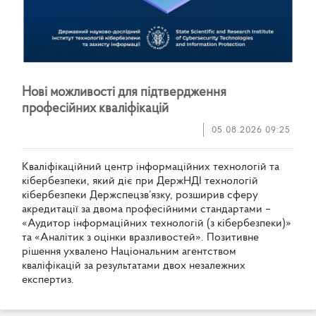
Н
о
в
і
м
о
ж
л
и
в
о
с
т
і
д
л
я
п
і
д
т
в
е
р
д
ж
е
н
н
я
п
р
о
ф
е
с
і
й
н
и
х
к
в
а
л
і
ф
і
к
а
ц
і
й
05.08.2026 09:25
К
в
а
л
і
ф
і
к
а
ц
і
й
н
и
й
ц
е
н
т
р
і
н
ф
о
р
м
а
ц
і
й
н
и
х
т
е
х
н
о
л
о
г
і
й
т
а
к
і
б
е
р
б
е
з
п
е
к
и
,
я
к
и
й
д
і
є
п
р
и
Д
е
р
ж
Н
Д
І
т
е
х
н
о
л
о
г
і
й
к
і
б
е
р
б
е
з
п
е
к
и
Д
е
р
ж
с
п
е
ц
з
в
’
я
з
к
у
,
р
о
з
ш
и
р
и
в
с
ф
е
р
у
а
к
р
е
д
и
т
а
ц
і
ї
з
а
д
в
о
м
а
п
р
о
ф
е
с
і
й
н
и
м
и
с
т
а
н
д
а
р
т
а
м
и
–
«
А
у
д
и
т
о
р
і
н
ф
о
р
м
а
ц
і
й
н
и
х
т
е
х
н
о
л
о
г
і
й
(
з
к
і
б
е
р
б
е
з
п
е
к
и
)
»
т
а
«
А
н
а
л
і
т
и
к
з
о
ц
і
н
к
и
в
р
а
з
л
и
в
о
с
т
е
й
»
.
П
о
з
и
т
и
в
н
е
р
і
ш
е
н
н
я
у
х
в
а
л
е
н
о
Н
а
ц
і
о
н
а
л
ь
н
и
м
а
г
е
н
т
с
т
в
о
м
к
в
а
л
і
ф
і
к
а
ц
і
й
з
а
р
е
з
у
л
ь
т
а
т
а
м
и
д
в
о
х
н
е
з
а
л
е
ж
н
и
х
е
к
с
п
е
р
т
и
з
.