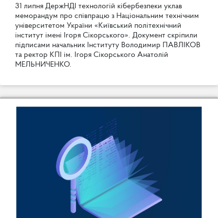
3
1
л
и
п
н
я
Д
е
р
ж
Н
Д
І
т
е
х
н
о
л
о
г
і
й
к
і
б
е
р
б
е
з
п
е
к
и
у
к
л
а
в
м
е
м
о
р
а
н
д
у
м
п
р
о
с
п
і
в
п
р
а
ц
ю
з
Н
а
ц
і
о
н
а
л
ь
н
и
м
т
е
х
н
і
ч
н
и
м
у
н
і
в
е
р
с
и
т
е
т
о
м
У
к
р
а
ї
н
и
«
К
и
ї
в
с
ь
к
и
й
п
о
л
і
т
е
х
н
і
ч
н
и
й
і
н
с
т
и
т
у
т
і
м
е
н
і
І
г
о
р
я
С
і
к
о
р
с
ь
к
о
г
о
»
.
Д
о
к
у
м
е
н
т
с
к
р
і
п
и
л
и
п
і
д
п
и
с
а
м
и
н
а
ч
а
л
ь
н
и
к
І
н
с
т
и
т
у
т
у
В
о
л
о
д
и
м
и
р
П
А
В
Л
І
К
О
В
т
а
р
е
к
т
о
р
К
П
І
і
м
.
І
г
о
р
я
С
і
к
о
р
с
ь
к
о
г
о
А
н
а
т
о
л
і
й
М
Е
Л
Ь
Н
И
Ч
Е
Н
К
О
.