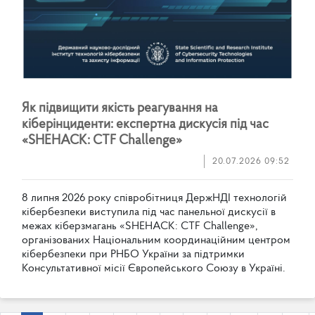
Я
к
п
і
д
в
и
щ
и
т
и
я
к
і
с
т
ь
р
е
а
г
у
в
а
н
н
я
н
а
к
і
б
е
р
і
н
ц
и
д
е
н
т
и
:
е
к
с
п
е
р
т
н
а
д
и
с
к
у
с
і
я
п
і
д
ч
а
с
«
S
H
E
H
A
C
K
:
C
T
F
C
h
a
l
l
e
n
g
e
»
20.07.2026 09:52
8
л
и
п
н
я
2
0
2
6
р
о
к
у
с
п
і
в
р
о
б
і
т
н
и
ц
я
Д
е
р
ж
Н
Д
І
т
е
х
н
о
л
о
г
і
й
к
і
б
е
р
б
е
з
п
е
к
и
в
и
с
т
у
п
и
л
а
п
і
д
ч
а
с
п
а
н
е
л
ь
н
о
ї
д
и
с
к
у
с
і
ї
в
м
е
ж
а
х
к
і
б
е
р
з
м
а
г
а
н
ь
«
S
H
E
H
A
C
K
:
C
T
F
C
h
a
l
l
e
n
g
e
»
,
о
р
г
а
н
і
з
о
в
а
н
и
х
Н
а
ц
і
о
н
а
л
ь
н
и
м
к
о
о
р
д
и
н
а
ц
і
й
н
и
м
ц
е
н
т
р
о
м
к
і
б
е
р
б
е
з
п
е
к
и
п
р
и
Р
Н
Б
О
У
к
р
а
ї
н
и
з
а
п
і
д
т
р
и
м
к
и
К
о
н
с
у
л
ь
т
а
т
и
в
н
о
ї
м
і
с
і
ї
Є
в
р
о
п
е
й
с
ь
к
о
г
о
С
о
ю
з
у
в
У
к
р
а
ї
н
і
.