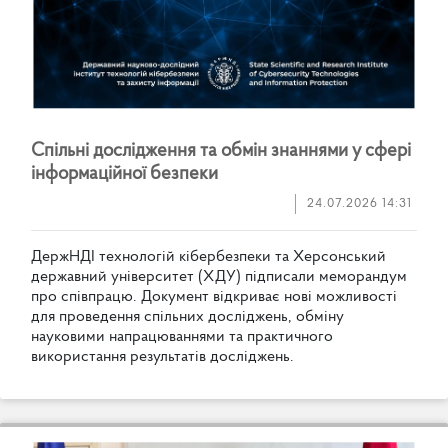
С
п
і
л
ь
н
і
д
о
с
л
і
д
ж
е
н
н
я
т
а
о
б
м
і
н
з
н
а
н
н
я
м
и
у
с
ф
е
р
і
і
н
ф
о
р
м
а
ц
і
й
н
о
ї
б
е
з
п
е
к
и
24.07.2026 14:31
Д
е
р
ж
Н
Д
І
т
е
х
н
о
л
о
г
і
й
к
і
б
е
р
б
е
з
п
е
к
и
т
а
Х
е
р
с
о
н
с
ь
к
и
й
д
е
р
ж
а
в
н
и
й
у
н
і
в
е
р
с
и
т
е
т
(
Х
Д
У
)
п
і
д
п
и
с
а
л
и
м
е
м
о
р
а
н
д
у
м
п
р
о
с
п
і
в
п
р
а
ц
ю
.
Д
о
к
у
м
е
н
т
в
і
д
к
р
и
в
а
є
н
о
в
і
м
о
ж
л
и
в
о
с
т
і
д
л
я
п
р
о
в
е
д
е
н
н
я
с
п
і
л
ь
н
и
х
д
о
с
л
і
д
ж
е
н
ь
,
о
б
м
і
н
у
н
а
у
к
о
в
и
м
и
н
а
п
р
а
ц
ю
в
а
н
н
я
м
и
т
а
п
р
а
к
т
и
ч
н
о
г
о
в
и
к
о
р
и
с
т
а
н
н
я
р
е
з
у
л
ь
т
а
т
і
в
д
о
с
л
і
д
ж
е
н
ь
.