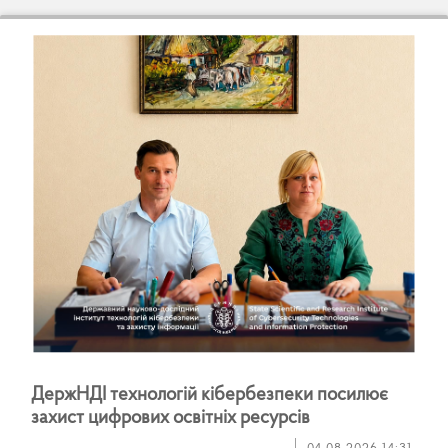
Д
е
р
ж
Н
Д
І
т
е
х
н
о
л
о
г
і
й
к
і
б
е
р
б
е
з
п
е
к
и
п
о
с
и
л
ю
є
з
а
х
и
с
т
ц
и
ф
р
о
в
и
х
о
с
в
і
т
н
і
х
р
е
с
у
р
с
і
в