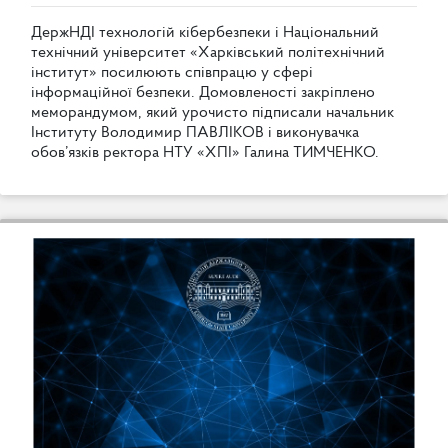
Д
е
р
ж
Н
Д
І
т
е
х
н
о
л
о
г
і
й
к
і
б
е
р
б
е
з
п
е
к
и
і
Н
а
ц
і
о
н
а
л
ь
н
и
й
т
е
х
н
і
ч
н
и
й
у
н
і
в
е
р
с
и
т
е
т
«
Х
а
р
к
і
в
с
ь
к
и
й
п
о
л
і
т
е
х
н
і
ч
н
и
й
і
н
с
т
и
т
у
т
»
п
о
с
и
л
ю
ю
т
ь
с
п
і
в
п
р
а
ц
ю
у
с
ф
е
р
і
і
н
ф
о
р
м
а
ц
і
й
н
о
ї
б
е
з
п
е
к
и
.
Д
о
м
о
в
л
е
н
о
с
т
і
з
а
к
р
і
п
л
е
н
о
м
е
м
о
р
а
н
д
у
м
о
м
,
я
к
и
й
у
р
о
ч
и
с
т
о
п
і
д
п
и
с
а
л
и
н
а
ч
а
л
ь
н
и
к
І
н
с
т
и
т
у
т
у
В
о
л
о
д
и
м
и
р
П
А
В
Л
І
К
О
В
і
в
и
к
о
н
у
в
а
ч
к
а
о
б
о
в
’
я
з
к
і
в
р
е
к
т
о
р
а
Н
Т
У
«
Х
П
І
»
Г
а
л
и
н
а
Т
И
М
Ч
Е
Н
К
О
.