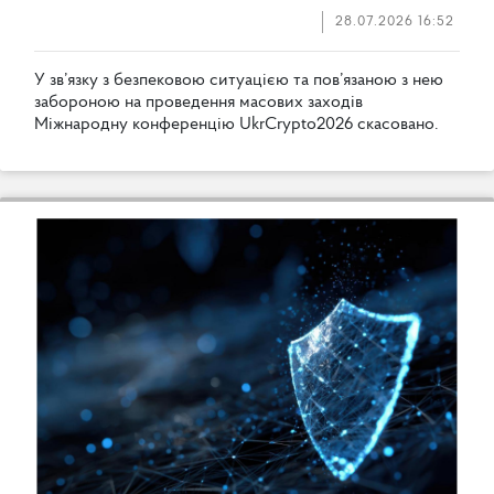
28.07.2026 16:52
У
з
в
’
я
з
к
у
з
б
е
з
п
е
к
о
в
о
ю
с
и
т
у
а
ц
і
є
ю
т
а
п
о
в
’
я
з
а
н
о
ю
з
н
е
ю
з
а
б
о
р
о
н
о
ю
н
а
п
р
о
в
е
д
е
н
н
я
м
а
с
о
в
и
х
з
а
х
о
д
і
в
М
і
ж
н
а
р
о
д
н
у
к
о
н
ф
е
р
е
н
ц
і
ю
U
k
r
C
r
y
p
t
o
2
0
2
6
с
к
а
с
о
в
а
н
о
.