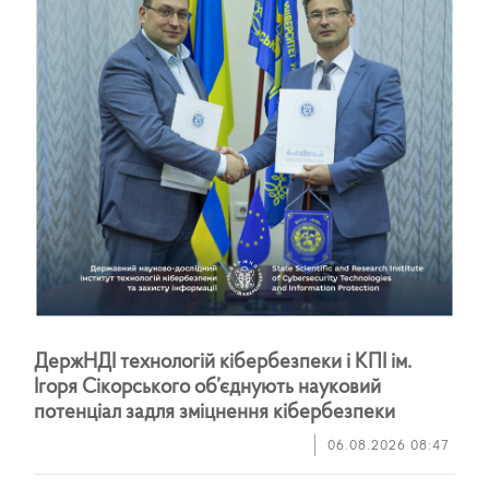
Д
е
р
ж
Н
Д
І
т
е
х
н
о
л
о
г
і
й
к
і
б
е
р
б
е
з
п
е
к
и
і
К
П
І
і
м
.
І
г
о
р
я
С
і
к
о
р
с
ь
к
о
г
о
о
б
’
є
д
н
у
ю
т
ь
н
а
у
к
о
в
и
й
п
о
т
е
н
ц
і
а
л
з
а
д
л
я
з
м
і
ц
н
е
н
н
я
к
і
б
е
р
б
е
з
п
е
к
и
06.08.2026 08:47