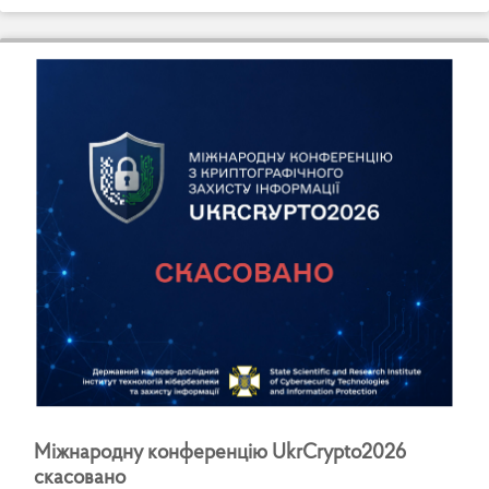
М
і
ж
н
а
р
о
д
н
у
к
о
н
ф
е
р
е
н
ц
і
ю
U
k
r
C
r
y
p
t
o
2
0
2
6
с
к
а
с
о
в
а
н
о