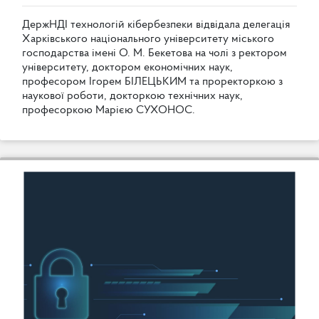
Д
е
р
ж
Н
Д
І
т
е
х
н
о
л
о
г
і
й
к
і
б
е
р
б
е
з
п
е
к
и
в
і
д
в
і
д
а
л
а
д
е
л
е
г
а
ц
і
я
Х
а
р
к
і
в
с
ь
к
о
г
о
н
а
ц
і
о
н
а
л
ь
н
о
г
о
у
н
і
в
е
р
с
и
т
е
т
у
м
і
с
ь
к
о
г
о
г
о
с
п
о
д
а
р
с
т
в
а
і
м
е
н
і
О
.
М
.
Б
е
к
е
т
о
в
а
н
а
ч
о
л
і
з
р
е
к
т
о
р
о
м
у
н
і
в
е
р
с
и
т
е
т
у
,
д
о
к
т
о
р
о
м
е
к
о
н
о
м
і
ч
н
и
х
н
а
у
к
,
п
р
о
ф
е
с
о
р
о
м
І
г
о
р
е
м
Б
І
Л
Е
Ц
Ь
К
И
М
т
а
п
р
о
р
е
к
т
о
р
к
о
ю
з
н
а
у
к
о
в
о
ї
р
о
б
о
т
и
,
д
о
к
т
о
р
к
о
ю
т
е
х
н
і
ч
н
и
х
н
а
у
к
,
п
р
о
ф
е
с
о
р
к
о
ю
М
а
р
і
є
ю
С
У
Х
О
Н
О
С
.