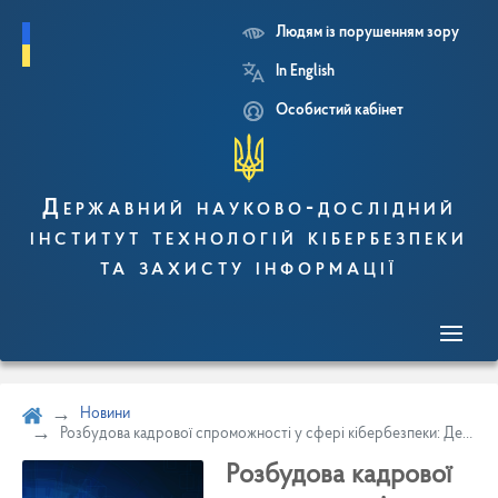
Людям із порушенням зору
Перейти
In English
до
основного
Особистий кабінет
вмісту
Державний науково-дослідний
інститут технологій кібербезпеки
та захисту інформації
Новини
Розбудова кадрової спроможності у сфері кібербезпеки: ДержНДІ технологій кібербезпеки представив ключові напрацювання
Розбудова кадрової